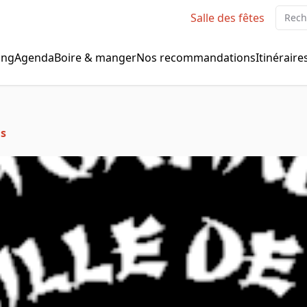
Reche
Salle des fêtes
ing
Agenda
Boire & manger
Nos recommandations
Itinéraire
ns