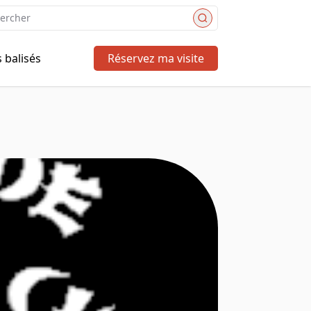
rcher
s balisés
Réservez ma visite