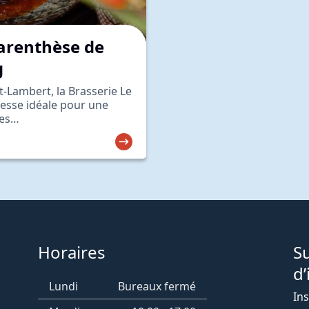
parenthèse de
g
-Lambert, la Brasserie Le
resse idéale pour une
res…
Horaires
S
d’
Lundi
Bureaux fermé
Ins